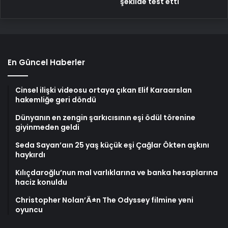
şekilde test etti
En Güncel Haberler
Cinsel ilişki videosu ortaya çıkan Elif Karaarslan
hakemliğe geri döndü
Dünyanın en zengin şarkıcısının eşi ödül törenine
giyinmeden geldi
Seda Sayan’aın 25 yaş küçük eşi Çağlar Ökten aşkını
haykırdı
Kılıçdaroğlu’nun mal varlıklarına ve banka hesaplarına
haciz konuldu
Christopher Nolan’Ä±n The Odyssey filmine yeni
oyuncu